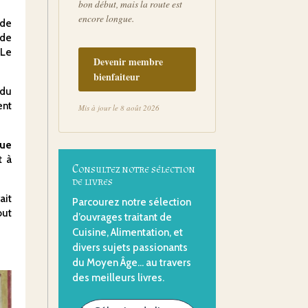
bon début, mais la route est
encore longue.
 de
 de
 Le
Devenir membre
bienfaiteur
 du
ent
Mis à jour le 8 août 2026
sue
t à
Consultez notre sélection
de livres
ait
Parcourez notre sélection
out
d’ouvrages traitant de
Cuisine, Alimentation, et
divers sujets passionants
du Moyen Âge… au travers
des meilleurs livres.