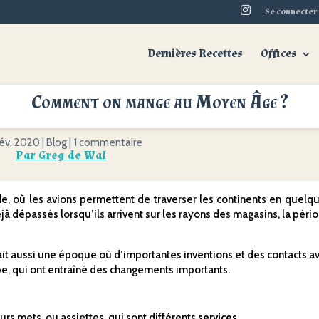
Se connecter
Dernières Recettes
Offices
Comment on mange au Moyen Âge ?
Comment on mange au Moyen Âge ?
év, 2020
|
Blog
|
1 commentaire
Par
Greg de Wal
, où les avions permettent de traverser les continents en quelq
éjà dépassés lorsqu’ils arrivent sur les rayons des magasins, la péri
’était aussi une époque où d’importantes inventions et des contacts a
e, qui ont entraîné des changements importants.
s mets, ou assiettes, qui sont différents
services
.