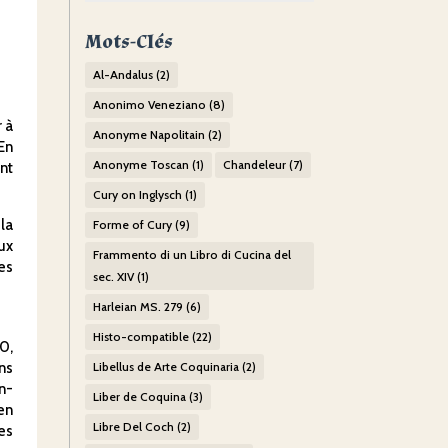
Mots-Clés
Al-Andalus
(2)
Anonimo Veneziano
(8)
r à
Anonyme Napolitain
(2)
En
Anonyme Toscan
(1)
Chandeleur
(7)
nt
Cury on Inglysch
(1)
la
Forme of Cury
(9)
ux
Frammento di un Libro di Cucina del
es
sec. XIV
(1)
Harleian MS. 279
(6)
Histo-compatible
(22)
0,
ns
Libellus de Arte Coquinaria
(2)
n-
Liber de Coquina
(3)
en
Libre Del Coch
(2)
es