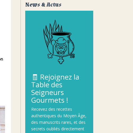
News & Actus
on
🧾
Rejoignez
la
Table
des
Seigneurs
Gourmets !
Recevez
des
recettes
authentiques
du
Moyen
Âge
,
des
manuscrits
rares,
et
des
secrets
oubliés
directement