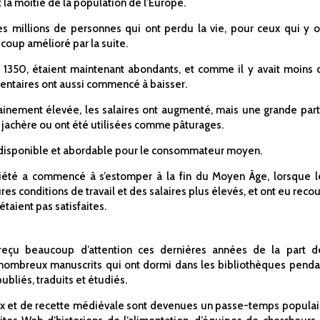
 la moitié de la population de l’Europe.
es millions de personnes qui ont perdu la vie, pour ceux qui y o
ucoup amélioré par la suite.
nt 1350, étaient maintenant abondants, et comme il y avait moins 
mentaires ont aussi commencé à baisser.
nement élevée, les salaires ont augmenté, mais une grande part
en jachère ou ont été utilisées comme pâturages.
it disponible et abordable pour le consommateur moyen.
ciété a commencé à s’estomper à la fin du Moyen Âge, lorsque l
res conditions de travail et des salaires plus élevés, et ont eu recou
étaient pas satisfaites.
reçu beaucoup d’attention ces dernières années de la part d
e nombreux manuscrits qui ont dormi dans les bibliothèques penda
ubliés, traduits et étudiés.
x et de recette médiévale sont devenues un passe-temps populai