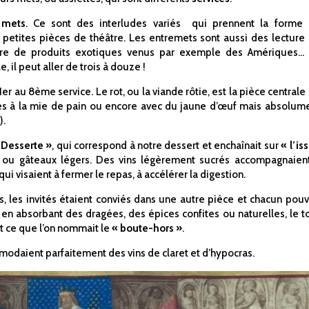
 mets
. Ce sont des interludes variés qui prennent la forme
 petites pièces de théâtre. Les entremets sont aussi des lecture
re de produits exotiques venus par exemple des Amériques…
il peut aller de trois à douze !
er au 8ème service.
Le rot, ou la viande rôtie, est la pièce centrale
ées à la mie de pain ou encore avec du jaune d’œuf mais absolum
).
 Desserte »
, qui correspond à notre dessert et enchaînait sur
« l’is
 ou gâteaux légers. Des vins légèrement sucrés accompagnaien
ui visaient à fermer le repas, à accélérer la digestion.
, les invités étaient conviés dans une autre pièce et chacun pouv
on en absorbant des dragées, des épices confites ou naturelles, le t
it ce que l’on nommait le
« boute-hors »
.
mmodaient parfaitement des vins de claret et d’hypocras.