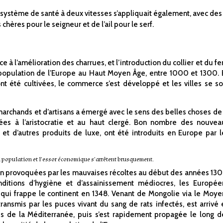
 un système de santé à deux vitesses s’appliquait également, avec des
ères pour le seigneur et de l’ail pour le serf.
ce à l’amélioration des charrues, et l’introduction du collier et du fe
a population de l’Europe au Haut Moyen Âge, entre 1000 et 1300. 
t été cultivées, le commerce s’est développé et les villes se so
rchands et d’artisans a émergé avec le sens des belles choses de 
vées à l’aristocratie et au haut clergé. Bon nombre des nouvea
 et d’autres produits de luxe, ont été introduits en Europe par l
a population et l’essor économique s’arrêtent brusquement.
ition provoquées par les mauvaises récoltes au début des années 130
onditions d’hygiène et d’assainissement médiocres, les Europée
ui frappe le continent en 1348. Venant de Mongolie via le Moye
 transmis par les puces vivant du sang de rats infectés, est arrivé 
es de la Méditerranée, puis s’est rapidement propagée le long d