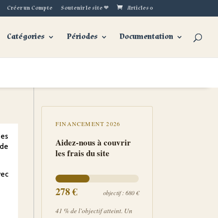
Créer un Compte
Soutenir le site ❤
Articles 0
Catégories
Périodes
Documentation
FINANCEMENT 2026
ues
Aidez-nous à couvrir
ode
les frais du site
vec
278
€
objectif : 680 €
41 % de l'objectif atteint. Un