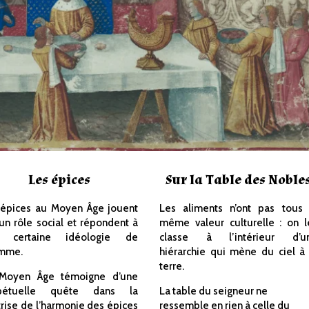
Les épices
Sur la Table des Noble
 épices au Moyen Âge jouent
Les aliments n’ont pas tous 
un rôle social et répondent à
même valeur culturelle : on l
 certaine idéologie de
classe à l’intérieur d’u
omme.
hiérarchie qui mène du ciel à 
terre.
Moyen Âge témoigne d’une
pétuelle quête dans la
La table du seigneur ne
rise de l’harmonie des épices
ressemble en rien à celle du