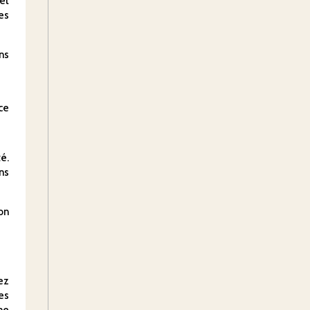
et
es
ns
ce
é.
ns
on
ez
es