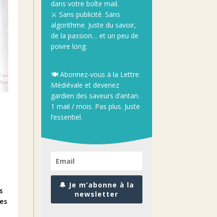
dans
votre
boîte
mail.
⚔️
Sans
publicité.
Sans
algorithme.
Juste
du
savoir,
de
la
passion…
et
un
peu
de
poivre
long.
🍽️
Abonnez-
vous
à
la
Lettre
Médiévale
et
devenez
gardien
des
saveurs
d’antan.
1
mail /
mois.
Pas
plus.
Juste
l’essentiel.
🔔 Je m’abonne à la
s
newsletter
les