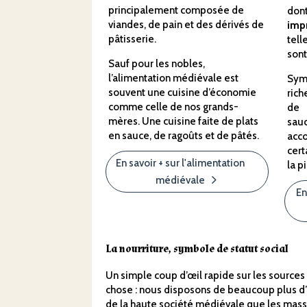
principalement composée de
don
viandes, de pain et des dérivés de
imp
pâtisserie.
tell
sont
Sauf pour les nobles,
l’alimentation médiévale est
Sym
souvent une cuisine d’économie
rich
comme celle de nos grands-
de 
mères. Une cuisine faite de plats
s
en sauce, de ragoûts et de pâtés.
acc
cer
En savoir + sur l'alimentation
la p
médiévale
En
La nourriture, symbole de statut social
Un simple coup d’œil rapide sur les sourc
chose : nous disposons de beaucoup plus d’i
de la haute société médiévale que les masse