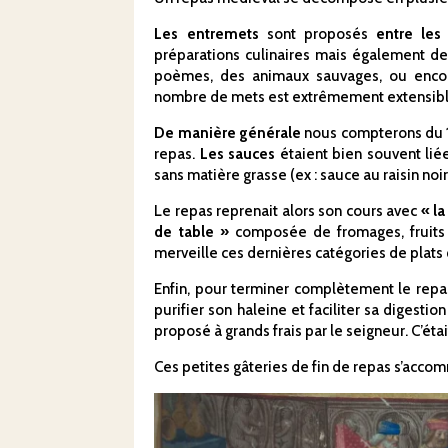
Les entremets
sont proposés
entre les
préparations culinaires mais également de
poèmes, des animaux sauvages, ou enco
nombre de mets est extrêmement extensible, 
De manière générale
nous compterons du 1
repas.
Les sauces
étaient bien souvent li
sans matière grasse (ex : sauce au raisin noir
Le repas reprenait alors son cours avec
« la
de table »
composée de fromages, fruits
merveille ces dernières catégories de plats q
Enfin, pour terminer complètement le repas
purifier son haleine et faciliter sa digesti
proposé à grands frais par le seigneur. C’éta
Ces petites gâteries de fin de repas s’acco