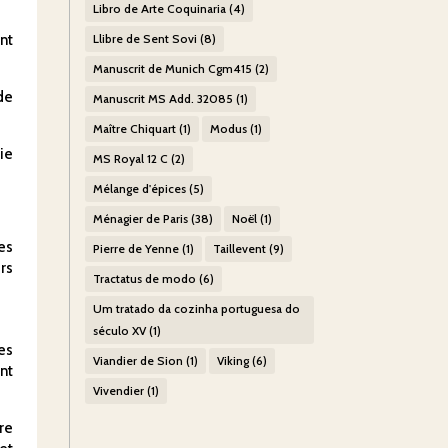
Libro de Arte Coquinaria
(4)
nt
Llibre de Sent Sovi
(8)
Manuscrit de Munich Cgm415
(2)
de
Manuscrit MS Add. 32085
(1)
Maître Chiquart
(1)
Modus
(1)
ie
MS Royal 12 C
(2)
Mélange d'épices
(5)
Ménagier de Paris
(38)
Noël
(1)
es
Pierre de Yenne
(1)
Taillevent
(9)
rs
Tractatus de modo
(6)
Um tratado da cozinha portuguesa do
século XV
(1)
es
Viandier de Sion
(1)
Viking
(6)
nt
Vivendier
(1)
re