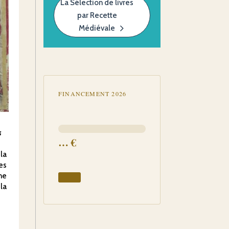
La Sélection de livres
par Recette
Médiévale
FINANCEMENT 2026
s
…
€
la
es
ne
la