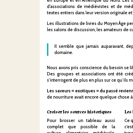
en Europe et en Amérique du Nord. Les si
d’associations de médiévistes et de méd
textes entiers dans leur version originale et
Les illustrations de livres du Moyen Âge pe
les salons de discussion, les amateurs de c
Il semble que jamais auparavant, depu
domaine.
Nous avons pris conscience du besoin se li
Des groupes et associations ont été créé
s’interrogent de plus en plus sur ce qu’ils 
Les saveurs « exotiques » du passé revienn
de nourriture avait encore quelque chose à 
Croiser les sources historiques
Les 
Pour brosser un tableau aussi
Ce q
complet que possible de la
c’e