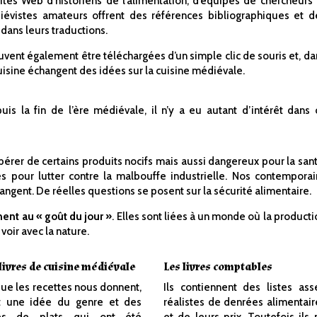
tes Web d’historiens de l’alimentation, d’équipes de chercheurs 
iévistes amateurs offrent des références bibliographiques et d
 dans leurs traductions.
uvent également être téléchargées d’un simple clic de souris et, da
uisine échangent des idées sur la cuisine médiévale.
is la fin de l’ère médiévale, il n’y a eu autant d’intérêt dans 
bérer de certains produits nocifs mais aussi dangereux pour la sant
s pour lutter contre la malbouffe industrielle. Nos contemporai
mangent. De réelles questions se posent sur la sécurité alimentaire.
ent au « goût du jour »
. Elles sont liées à un monde où la producti
voir avec la nature.
livres de cuisine médiévale
Les livres comptables
ue les recettes nous donnent,
Ils contiennent des listes ass
st une idée du genre et des
réalistes de denrées alimentair