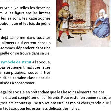
 l’œuvre auxquelles les riches ne
 elles figuraient les limites
les saisons, les catastrophes
 bubonique et les lois du jeûne
s.
 déjà la norme dans tous les
s aliments qui entrent dans un
t consommés dépendent dans une
quelle on se trouve dans sa vie.
e symbole de statut
à l’époque,
t pas seulement mal vues, elles
es somptuaires, souvent très
 d’une certaine classe sociale
torisées à consommer.
inégalité sociale en prétendant que les besoins alimentaires des
isirs étaient complètement différents. Pour rester en bonne santé, le
rossiers et bruts qui se trouvaient être les moins chers, tandis que 
ient idéaux pour les estomacs délicats des riches.