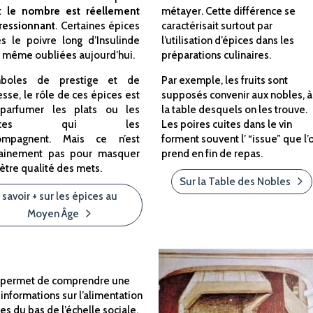
t
le nombre est réellement
métayer. Cette différence se
ressionnant
. Certaines épices
caractérisait surtout par
es le poivre long d’Insulinde
l’utilisation d’épices dans les
 même oubliées aujourd’hui.
préparations culinaires.
boles de prestige et de
Par exemple, les fruits sont
esse, le rôle de ces épices est
supposés convenir aux nobles, à
parfumer les plats ou les
la table desquels on les trouve.
auces qui les
Les poires cuites dans le vin
ompagnent. Mais ce n’est
forment souvent l’ “issue” que l’
tainement pas pour masquer
prend en fin de repas.
iètre qualité des mets.
Sur la Table des Nobles
 savoir + sur les épices au
Moyen Âge
es permet de comprendre une
nformations sur l’alimentation
s du bas de l’échelle sociale.