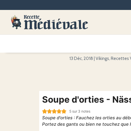
13 Déc, 2018
|
Vikings
,
Recettes 
Soupe d'orties - Nä
5
sur
3
notes
Soupe d'orties : Fauchez les orties au dé
Portez des gants ou bien ne touchez que l