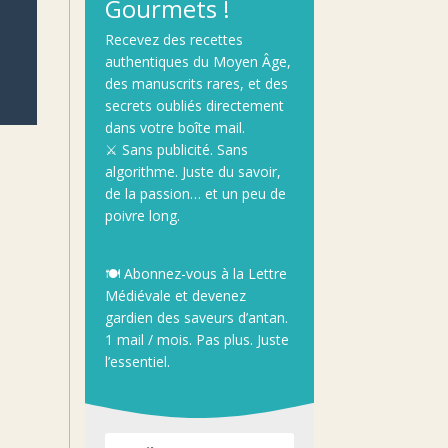
Gourmets !
Recevez
des
recettes
authentiques
du
Moyen
Âge
,
des
manuscrits
rares,
et
des
secrets
oubliés
directement
dans
votre
boîte
mail.
⚔️
Sans
publicité.
Sans
algorithme.
Juste
du
savoir,
de
la
passion…
et
un
peu
de
poivre
long.
🍽️
Abonnez-
vous
à
la
Lettre
Médiévale
et
devenez
gardien
des
saveurs
d’antan.
1
mail /
mois.
Pas
plus.
Juste
l’essentiel.