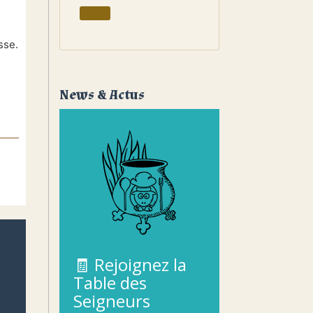
sse.
News & Actus
🧾
Rejoignez
la
Table
des
Seigneurs