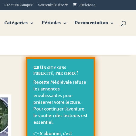
Créer un Compte
Soutenir le site ❤
Articles 0
Catégories
Périodes
Documentation
📜 Un site sans
publicité, par choix !
Recette Médiévale refuse
les annonces
envahissantes pour
préserver votre lecture.
Pour continuer l’aventure,
le soutien des lecteurs est
essentiel
.
👉
S’abonner
, c’est