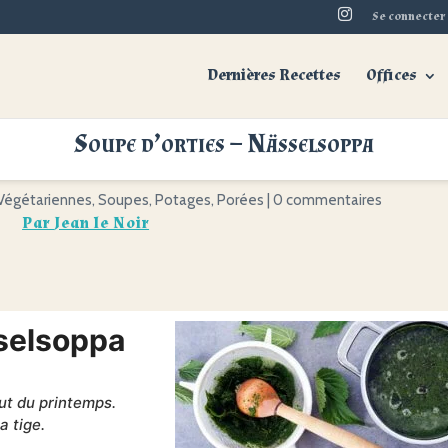
Se connecter
Dernières Recettes
Offices
Soupe d’orties – Nässelsoppa
Soupe d’orties – Nässelsoppa
Végétariennes
,
Soupes, Potages, Porées
|
0 commentaires
Par
Jean le Noir
sselsoppa
but du printemps.
a tige.