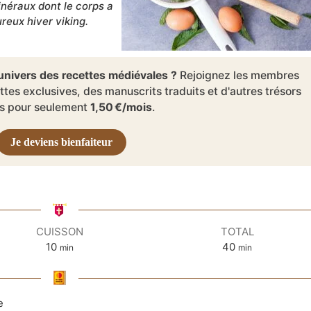
inéraux dont le corps a
reux hiver viking.
l’univers des recettes médiévales ?
Rejoignez les membres
ttes exclusives, des manuscrits traduits et d'autres trésors
és pour seulement
1,50 €/mois
.
Je deviens bienfaiteur
CUISSON
TOTAL
minutes
minutes
10
40
min
min
e