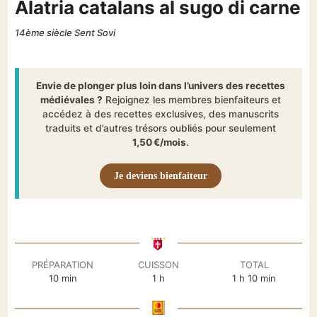
Alatria catalans al sugo di carne
14ème siècle Sent Sovi
Envie de plonger plus loin dans l’univers des recettes
médiévales ?
Rejoignez les membres bienfaiteurs et
accédez à des recettes exclusives, des manuscrits
traduits et d’autres trésors oubliés pour seulement
1,50 €/mois
.
Je deviens bienfaiteur
PRÉPARATION
CUISSON
TOTAL
minutes
heure
heure
minutes
10
min
1
h
1
h
10
min