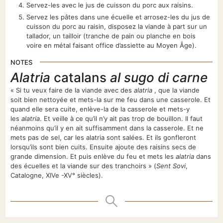
Servez-les avec le jus de cuisson du porc aux raisins.
Servez les pâtes dans une écuelle et arrosez-les du jus de
cuisson du porc au raisin, disposez la viande à part sur un
tallador, un tailloir (tranche de pain ou planche en bois
voire en métal faisant office d’assiette au Moyen Âge).
NOTES
Alatria
catalans
al sugo di carne
« Si tu veux faire de la viande avec des
alatria
, que la viande
soit bien nettoyée et mets-la sur me feu dans une casserole. Et
quand elle sera cuite, enlève-la de la casserole et mets-y
les
alatria
. Et veille à ce qu’il n’y ait pas trop de bouillon. Il faut
néanmoins qu’il y en ait suffisamment dans la casserole. Et ne
mets pas de sel, car les alatria sont salées. Et ils gonfleront
lorsqu’ils sont bien cuits. Ensuite ajoute des raisins secs de
grande dimension. Et puis enlève du feu et mets les
alatria
dans
des écuelles et la viande sur des tranchoirs » (
Sent Sovi
,
Catalogne, XIVe -XV° siècles).