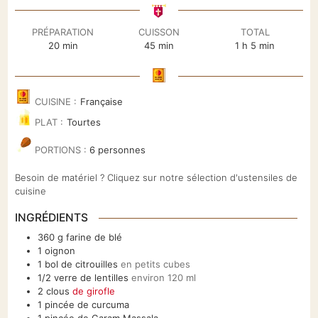
PRÉPARATION
CUISSON
TOTAL
minutes
minutes
heure
minutes
20
min
45
min
1
h
5
min
CUISINE :
Française
PLAT :
Tourtes
PORTIONS :
6
personnes
Besoin de matériel ? Cliquez sur notre sélection d'ustensiles de
cuisine
INGRÉDIENTS
360
g
farine de blé
1
oignon
1
bol
de citrouilles
en petits cubes
1/2
verre
de lentilles
environ 120 ml
2
clous
de girofle
1
pincée
de curcuma