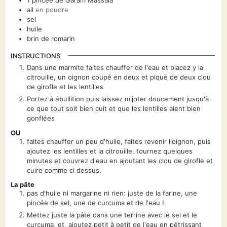
1
pincée
de Garam Massala
ail
en poudre
sel
huile
brin
de romarin
INSTRUCTIONS
Dans une marmite faites chauffer de l'eau et placez y la
citrouille, un oignon coupé en deux et piqué de deux clou
de girofle et les lentilles
Portez à ébullition puis laissez mijoter doucement jusqu'à
ce que tout soit bien cuit et que les lentilles aient bien
gonflées
OU
faites chauffer un peu d'huile, faites revenir l'oignon, puis
ajoutez les lentilles et la citrouille, tournez quelques
minutes et couvrez d'eau en ajoutant les clou de girofle et
cuire comme ci dessus.
La pâte
pas d'huile ni margarine ni rien: juste de la farine, une
pincée de sel, une de curcuma et de l'eau !
Mettez juste la pâte dans une terrine avec le sel et le
curcuma, et, ajoutez petit à petit de l'eau en pétrissant