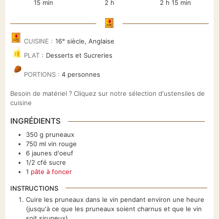
minutes
heures
heures
minutes
15
min
2
h
2
h
15
min
CUISINE :
16° siècle, Anglaise
PLAT :
Desserts et Sucreries
PORTIONS :
4
personnes
Besoin de matériel ? Cliquez sur notre sélection d'ustensiles de
cuisine
INGRÉDIENTS
350
g
pruneaux
750
ml
vin rouge
6
jaunes d'oeuf
1/2
cfé
sucre
1
pâte à foncer
INSTRUCTIONS
Cuire les pruneaux dans le vin pendant environ une heure
(jusqu'à ce que les pruneaux soient charnus et que le vin
soit sirupeux)