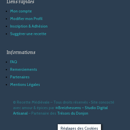
Liens rapides
Mon compte
Modifier mon Profil
Inscription & Adhésion
Suggérer une recette
Informations
FAQ
Remerciements
Partenaires
Mentions Légales
© Recette Médiévale – Tous droits réservés • Site concocté
avec amour & épices
par
≋Breizhessens – Studio Digital
Artisanal
– Partenaire des
Trésors du Donjon
Réglages des Cookies