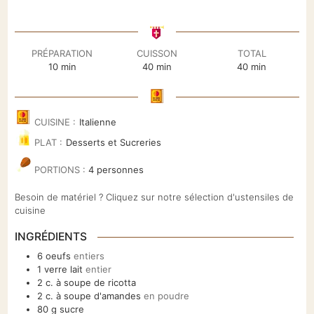
PRÉPARATION
CUISSON
TOTAL
minutes
minutes
minutes
10
min
40
min
40
min
CUISINE :
Italienne
PLAT :
Desserts et Sucreries
PORTIONS :
4
personnes
Besoin de matériel ? Cliquez sur notre sélection d'ustensiles de
cuisine
INGRÉDIENTS
6
oeufs
entiers
1
verre
lait
entier
2
c. à soupe
de ricotta
2
c. à soupe
d'amandes
en poudre
80
g
sucre