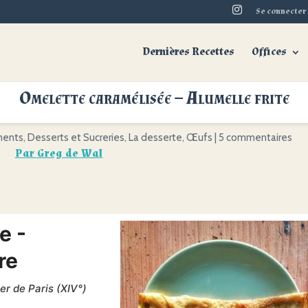
Se connecter
Dernières Recettes
Offices
Omelette caramélisée – Alumelle frite
ents
,
Desserts et Sucreries
,
La desserte
,
Œufs
|
5 commentaires
Par
Greg de Wal
e -
re
r de Paris (XIV°)