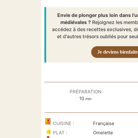
Envie de plonger plus loin dans l’univers des recettes
médiévales ?
Rejoignez les membr
accédez à des recettes exclusives, d
et d'autres trésors oubliés pour se
Je deviens bienfait
PRÉPARATION
minutes
10
min
CUISINE :
Française
PLAT :
Omelette