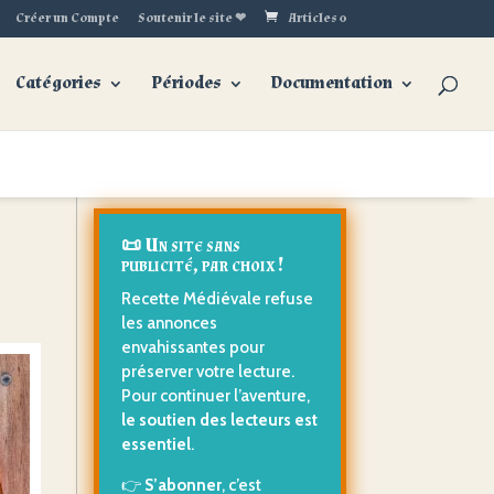
Créer un Compte
Soutenir le site ❤
Articles 0
Catégories
Périodes
Documentation
📜 Un site sans
publicité, par choix !
Recette Médiévale refuse
les annonces
envahissantes pour
préserver votre lecture.
Pour continuer l’aventure,
le soutien des lecteurs est
essentiel
.
👉
S’abonner
, c’est