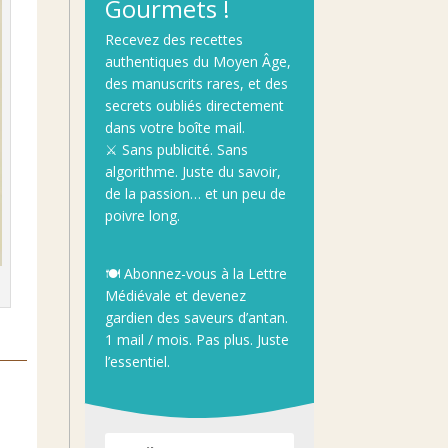
Gourmets !
Recevez
des
recettes
authentiques
du
Moyen
Âge
,
des
manuscrits
rares,
et
des
secrets
oubliés
directement
dans
votre
boîte
mail.
⚔️
Sans
publicité.
Sans
algorithme.
Juste
du
savoir,
de
la
passion…
et
un
peu
de
poivre
long.
🍽️
Abonnez-
vous
à
la
Lettre
Médiévale
et
devenez
gardien
des
saveurs
d’antan.
1
mail /
mois.
Pas
plus.
Juste
l’essentiel.