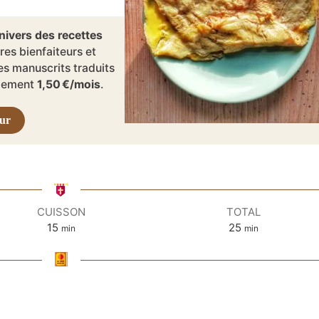
es bienfaiteurs et
es manuscrits traduits
ulement
1,50 €/mois
.
eur
CUISSON
TOTAL
minutes
minutes
15
25
min
min