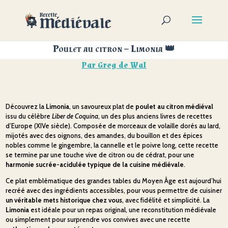
Poulet au citron – Limonia 👑
Par
Greg de Wal
Découvrez
la
Limonia
,
un
savoureux
plat
de
poulet
au
citron
médiéval
issu
du
célèbre
Liber
de
Coquina
,
un
des
plus
anciens
livres
de
recettes
d’Europe (
XIVe
siècle).
Composée
de
morceaux
de
volaille
dorés
au
lard,
mijotés
avec
des
oignons,
des
amandes,
du
bouillon
et
des
épices
nobles
comme
le
gingembre,
la
cannelle
et
le
poivre
long,
cette
recette
se
termine
par
une
touche
vive
de
citron
ou
de
cédrat,
pour
une
harmonie
sucrée-
acidulée
typique
de
la
cuisine
médiévale
.
Ce
plat
emblématique
des
grandes
tables
du
Moyen
Âge
est
aujourd’hui
recréé
avec
des
ingrédients
accessibles,
pour
vous
permettre
de
cuisiner
un
véritable
mets
historique
chez
vous
,
avec
fidélité
et
simplicité.
La
Limonia
est
idéale
pour
un
repas
original,
une
reconstitution
médiévale
ou
simplement
pour
surprendre
vos
convives
avec
une
recette