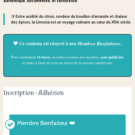
authentique,
documentée,
et
savoureuse
.
🍋
Entre
acidité
du
citron,
rondeur
du
bouillon
d’amande
et
chaleur
des
épices,
la
Limonia
est
un
voyage
culinaire
au
cœur
du
XIVe
siècle.
🧡 Ce contenu est réservé à nos
Membres Bienfaiteurs
.
1€/mois
sans publicité
Pour seulement
, accédez à toutes nos recettes,
,
et aidez à faire revivre un trésor de la cuisine médiévale.
Inscription - Adhésion
Membre Bienfaiteur 👑