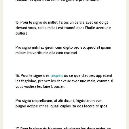
15. Pour le signe du millet, faites un cercle avec un doigt
devant vous, car le millet est tourné dans l’huile avec une
cuillère.
Pro signo milii fac girum cum digito pro eo, quod et ipsum
milium ita vertitur in olla cum cocleari.
16. Pour le signe des
crispels
ou ce que d’autres appellent
les frigdolae, prenez les cheveux avec une main, comme si
vous vouliez les faire boucler.
Pro signo crispellarum, ut alii dicunt, frigdolarum cum
pugno accipe crines, quasi cupias ita eos facere crispos.
17. Pour le signe du fromage, réunissez les deux mains en