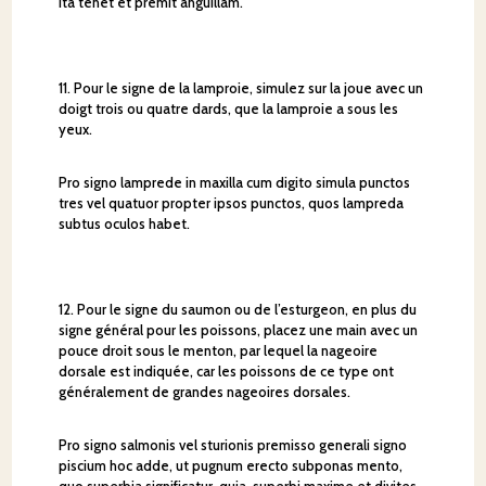
ita tenet et premit anguillam.
11. Pour le signe de la lamproie, simulez sur la joue avec un
doigt trois ou quatre dards, que la lamproie a sous les
yeux.
Pro signo lamprede in maxilla cum digito simula punctos
tres vel quatuor propter ipsos punctos, quos lampreda
subtus oculos habet.
12. Pour le signe du saumon ou de l’esturgeon, en plus du
signe général pour les poissons, placez une main avec un
pouce droit sous le menton, par lequel la nageoire
dorsale est indiquée, car les poissons de ce type ont
généralement de grandes nageoires dorsales.
Pro signo salmonis vel sturionis premisso generali signo
piscium hoc adde, ut pugnum erecto subponas mento,
quo superbia significatur, quia, superbi maxime et divites