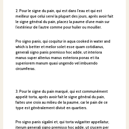
2. Pour le signe du pain, qui est dans l’eau et qui est
meilleur que celui servi la plupart des jours, après avoir fait
le signe général du pain, placez la paume d’une main sur
l’extérieur de l’autre comme pour huiler ou mouiller.
Pro signo panis, qui coquitur in aqua cooked in water and
which is better et melior solet esse quam cotidianus,
generali signo panis premisso hoc adde, ut interiora
manus super alterius manus exteriora ponas et ita
superiorem manum quasi ungendo vel imbuendo
circumferas.
3. Pour le signe du pain marqué, qui est communément
appelé torta, après avoir fait le signe général du pain,
faites une croix au milieu de la paume, car le pain de ce
type est généralement divisé en quartiers.
Pro signo panis sigalini et, qui torta vulgariter appellatur,
iterum generali signo premisso hoc adde, ut crucem per