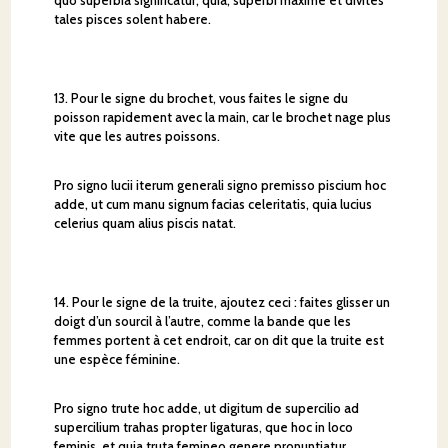
tales pisces solent habere.
13. Pour le signe du brochet, vous faites le signe du
poisson rapidement avec la main, car le brochet nage plus
vite que les autres poissons.
Pro signo lucii iterum generali signo premisso piscium hoc
adde, ut cum manu signum facias celeritatis, quia lucius
celerius quam alius piscis natat.
14. Pour le signe de la truite, ajoutez ceci : faites glisser un
doigt d’un sourcil à l’autre, comme la bande que les
femmes portent à cet endroit, car on dit que la truite est
une espèce féminine.
Pro signo trute hoc adde, ut digitum de supercilio ad
supercilium trahas propter ligaturas, que hoc in loco
feminis, et quia truta femineo genere pronuntiatur.