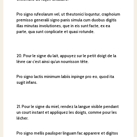
Pro signo rufeolarum vel, ut theutonici loquntur, craphoium
premisso generalii signo panis simula cum duobus digitis
illas minutas involutiones, que in eis sunt facte, ex ea
parte, qua sunt conplicate et quasi rotunde.
20. Pour le signe du lait, appuyez sur le petit doigt de la
lèvre car c’est ainsi qu’un nourrisson tête.
Pro signo lactis minimum labiis inpinge pro eo, quod ita
sugit infans.
21. Pour le signe du miel, rendez la langue visible pendant
un court instant et appliquez les doigts, comme pour les
lécher.
Pro signo mellis paulisper linguam fac apparere et digitos