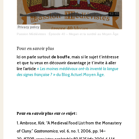
Passion Médiévistes
·
Épisode 40 – Megan et la surdité au Moyen Âge
Pour en savoir plus
Ici on parle surtout
de bouffe
, mais si le sujet t’intéresse
et que tu veux en découvrir davantage je t’invite à aller
lire l’article
« Les moines médiévaux ont-ils inventé la langue
des signes française ? »
du Blog Actuel Moyen Âge.
Pour en savoir plus sur ce sujet :
Ambrose, Kirk. “A Medieval Food List from the Monastery
of Cluny.”
Gastronomica
, vol. 6, no. 1, 2006, pp. 14–
20.
JSTOR
, www.jstor.org/stable/10.1525/gfc.2006.6.1.14.