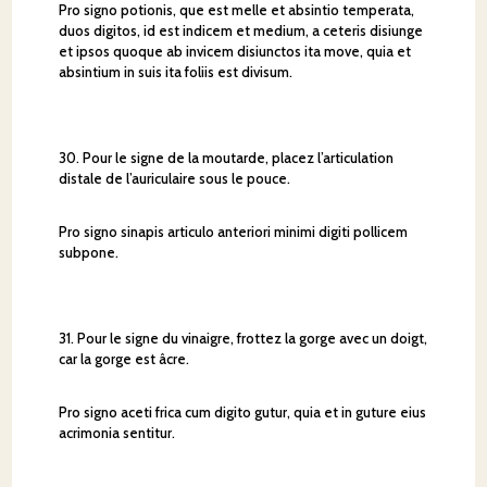
Pro signo potionis, que est melle et absintio temperata,
duos digitos, id est indicem et medium, a ceteris disiunge
et ipsos quoque ab invicem disiunctos ita move, quia et
absintium in suis ita foliis est divisum.
30. Pour le signe de la moutarde, placez l’articulation
distale de l’auriculaire sous le pouce.
Pro signo sinapis articulo anteriori minimi digiti pollicem
subpone.
31. Pour le signe du vinaigre, frottez la gorge avec un doigt,
car la gorge est âcre.
Pro signo aceti frica cum digito gutur, quia et in guture eius
acrimonia sentitur.