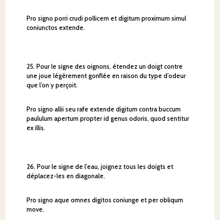
Pro signo porri crudi pollicem et digitum proximum simul
coniunctos extende.
25. Pour le signe des oignons, étendez un doigt contre
une joue légèrement gonflée en raison du type d’odeur
que l’on y perçoit.
Pro signo allii seu rafe extende digitum contra buccum
paululum apertum propter id genus odoris, quod sentitur
ex illis.
26. Pour le signe de l’eau, joignez tous les doigts et
déplacez-les en diagonale.
Pro signo aque omnes digitos coniunge et per obliqum
move.