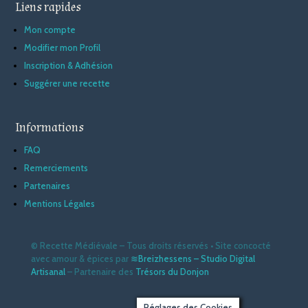
Liens rapides
Mon compte
Modifier mon Profil
Inscription & Adhésion
Suggérer une recette
Informations
FAQ
Remerciements
Partenaires
Mentions Légales
© Recette Médiévale – Tous droits réservés • Site concocté
avec amour & épices
par
≋Breizhessens – Studio Digital
Artisanal
– Partenaire des
Trésors du Donjon
Réglages des Cookies