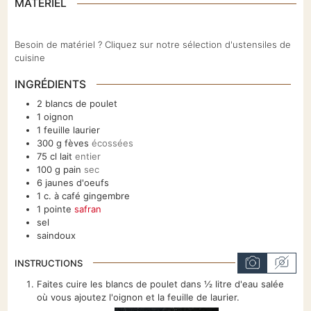
MATÉRIEL
Besoin de matériel ? Cliquez sur notre sélection d'ustensiles de
cuisine
INGRÉDIENTS
2
blancs de poulet
1
oignon
1
feuille
laurier
300
g
fèves
écossées
75
cl
lait
entier
100
g
pain
sec
6
jaunes d'oeufs
1
c. à café
gingembre
1
pointe
safran
sel
saindoux
INSTRUCTIONS
Faites cuire les blancs de poulet dans ½ litre d'eau salée
où vous ajoutez l'oignon et la feuille de laurier.