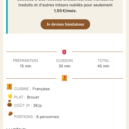
traduits et d'autres trésors oubliés pour seulement
1,50 €/mois
.
Je deviens bienfaiteur
PRÉPARATION
CUISSON
TOTAL
minutes
minutes
minutes
15
min
30
min
45
min
CUISINE :
Française
PLAT :
Brouet
COÛT /P :
3€/p
PORTIONS :
6
personnes