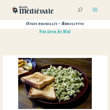
Oeufs brouillés – Arbolettys
Par
Greg de Wal