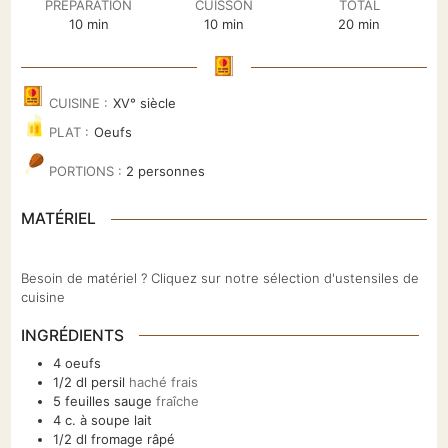
PRÉPARATION
CUISSON
TOTAL
minutes
minutes
minutes
10
min
10
min
20
min
CUISINE :
XV° siècle
PLAT :
Oeufs
PORTIONS :
2
personnes
MATÉRIEL
Besoin de matériel ? Cliquez sur notre sélection d'ustensiles de
cuisine
INGRÉDIENTS
4
oeufs
1/2
dl
persil
haché frais
5
feuilles
sauge
fraîche
4
c. à soupe
lait
1/2
dl
fromage râpé