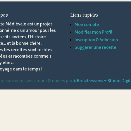
opos
Liens rapides
te Médiévale est un projet
Mon compte
onné, né d’un amour pour les
Modifier mon Profil
crits anciens, l’Histoire
Inscription & Adhésion
te… et la bonne chère.
Suggérer une recette
s les recettes sont testées,
ées et racontées comme si
y étiez.
oyage dans le temps !
Site concocté avec amour & épices
par
≋Breizhessens – Studio Digita