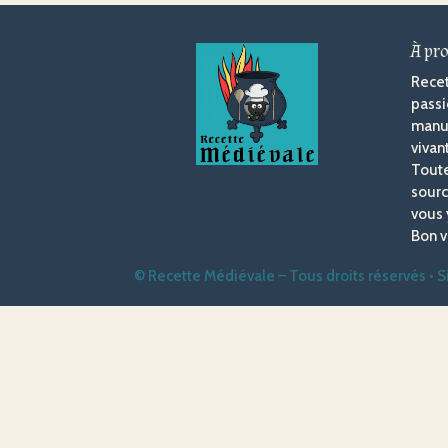
À pr
Recet
passi
manus
vivan
Toute
sourc
vous 
Bon v
© Recette Médiévale – Tous droits réservés • 