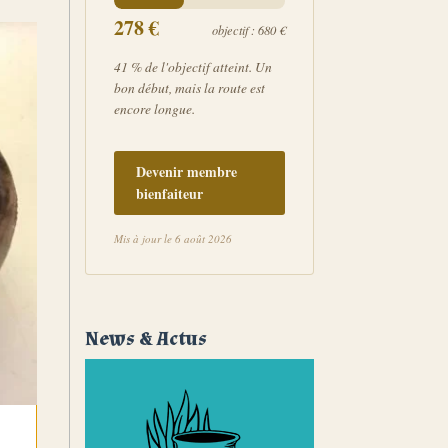
278
€
objectif : 680 €
41 % de l'objectif atteint. Un
bon début, mais la route est
encore longue.
Devenir membre
bienfaiteur
Mis à jour le 6 août 2026
News & Actus