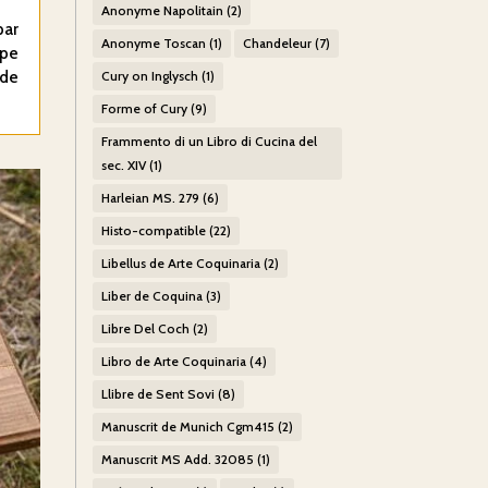
Anonyme Napolitain
(2)
par
Anonyme Toscan
(1)
Chandeleur
(7)
upe
 de
Cury on Inglysch
(1)
Forme of Cury
(9)
Frammento di un Libro di Cucina del
sec. XIV
(1)
Harleian MS. 279
(6)
Histo-compatible
(22)
Libellus de Arte Coquinaria
(2)
Liber de Coquina
(3)
Libre Del Coch
(2)
Libro de Arte Coquinaria
(4)
Llibre de Sent Sovi
(8)
Manuscrit de Munich Cgm415
(2)
Manuscrit MS Add. 32085
(1)