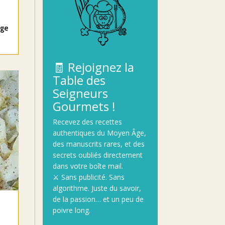
Age
🧾
Rejoignez
la
Table
des
Seigneurs
Gourmets !
Recevez
des
recettes
authentiques
du
Moyen
Âge
,
des
manuscrits
rares,
et
des
secrets
oubliés
directement
dans
votre
boîte
mail.
⚔️
Sans
publicité.
Sans
algorithme.
Juste
du
savoir,
de
la
passion…
et
un
peu
de
poivre
long.