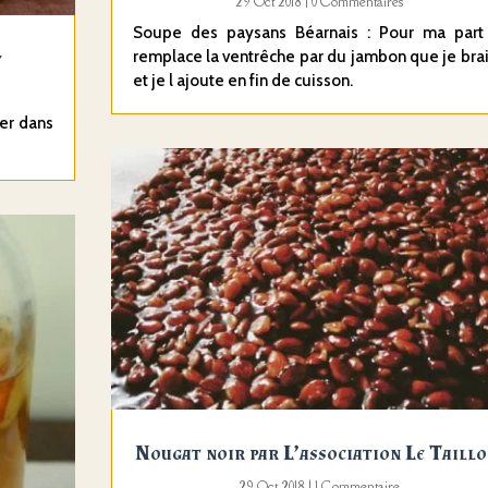
29 Oct 2018
| 0 Commentaires
Soupe des paysans Béarnais : Pour ma part
t
remplace la ventrêche par du jambon que je bra
et je l ajoute en fin de cuisson.
er dans
Nougat noir par L’association Le Taillo
29 Oct 2018
| 1 Commentaire