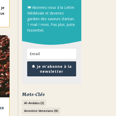
🍽️
Abonnez-
vous
à
la
Lettre
 je
Médiévale
et
devenez
ise
gardien
des
saveurs
d’antan.
1
mail /
mois.
Pas
plus.
Juste
l’essentiel.
🔔 Je m’abonne à la
newsletter
Mots-Clés
Al-Andalus
(2)
ir
Anonimo Veneziano
(8)