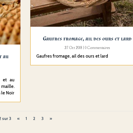
Gaufres fromage, ail des ours et lard
27 Oct 2018
| 0 Commentaires
t au
Gaufres fromage, ail des ours et lard
n et au
 maille.
 le Noir
2 sur 3
«
1
2
3
»