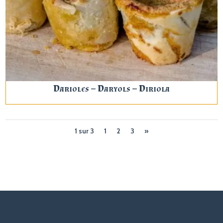
Darioles – Daryols – Diriola
1 sur 3
1
2
3
»