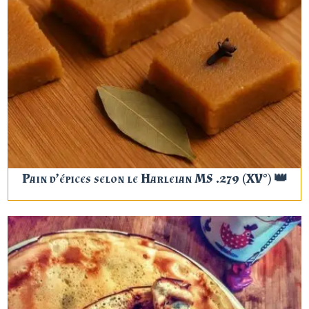
Pain d’épices selon le Harleian MS .279 (XV°) 👑